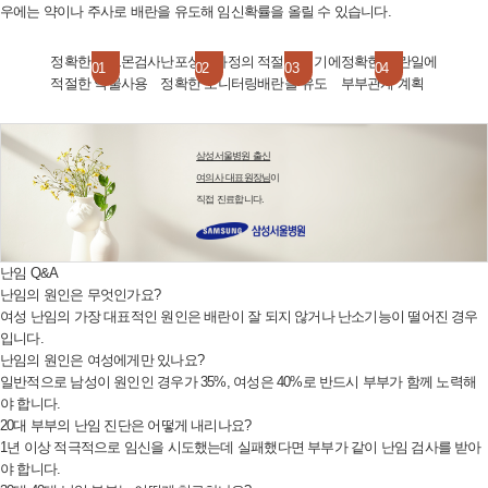
우에는 약이나 주사로 배란을 유도해 임신확률을 올릴 수 있습니다.
정확한 호르몬검사
난포성숙과정의
적절한 시기에
정확한 배란일에
01
02
03
04
적절한 약물사용
정확한 모니터링
배란을 유도
부부관계 계획
삼성서울병원 출신
여의사 대표원장님
이
직접 진료합니다.
난임 Q&A
난임의 원인은 무엇인가요?
여성 난임의 가장 대표적인 원인은 배란이 잘 되지 않거나 난소기능이 떨어진 경우
입니다.
난임의 원인은 여성에게만 있나요?
일반적으로 남성이 원인인 경우가 35%, 여성은 40%로 반드시 부부가 함께 노력해
야 합니다.
20대 부부의 난임 진단은 어떻게 내리나요?
1년 이상 적극적으로 임신을 시도했는데 실패했다면 부부가 같이 난임 검사를 받아
야 합니다.