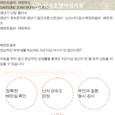
배란초음파 · 배란유도
SAMSUNG JOAN WOMAN CLINIC
갱년기·난임 클리닉
갱년기 호르몬치료
갱년기 질건조증
산전검사 · 난소나이검사
배란초음파 · 배란유
도
배란초음파 · 배란유도
배란초음파
정상적인 부부생활 하는데도
1년 이상 아기가 안 생긴다면?
피임을 하지 않고 정상적인 성생활을 함에도
1년 이상 임신이 안 될 경우 난임을 의
심할 수 있습니다.
정확한 배란초음파 검사로 부부관계 날짜를 잡아보세요.
정확한
난자 성숙도
부인과 질환
배란일 확인
판정
동시 검사