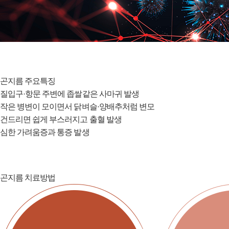
곤지름 주요특징
질입구·항문 주변에 좁쌀같은 사마귀 발생
작은 병변이 모이면서 닭벼슬·양배추처럼 변모
건드리면 쉽게 부스러지고 출혈 발생
심한 가려움증과 통증 발생
곤지름 치료방법