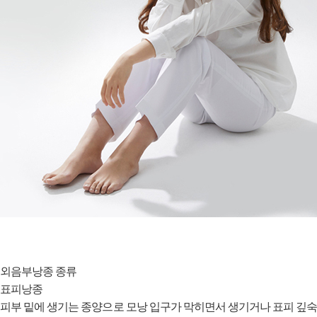
외음부낭종 종류
표피낭종
피부 밑에 생기는 종양으로 모낭 입구가 막히면서 생기거나 표피 깊숙