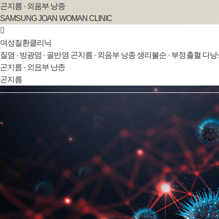
곤지름 · 외음부 낭종
SAMSUNG JOAN WOMAN CLINIC
여성질환클리닉
질염 · 방광염 · 골반염
곤지름 · 외음부 낭종
생리불순 · 부정출혈
다낭
곤지름 · 외음부 낭종
곤지름
삼성조앤소개
여성질환클리닉