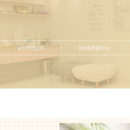
삼성조앤소개
여성질환클리닉