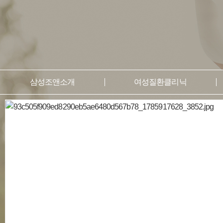
삼성조앤소개
여성질환클리닉